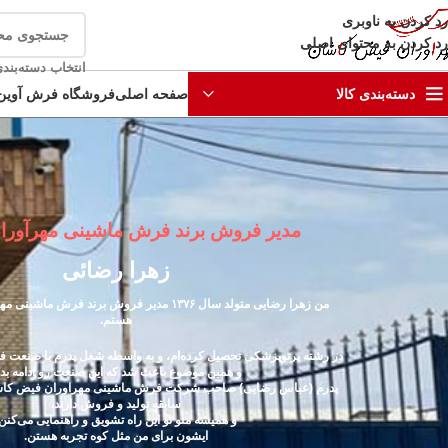
رد کردن به ناوبری
رد کردن به محتوای اصلی
انتخاب دسته‌بند
صفحه اصلی
فروشگاه فرش آوین
دسته‌بندی کالا
مدیر فروش برند فرش ماشینی مهرآورا
زهرا رضائی
من
زهرا رضایی
متولد سال ۱۳۷۶ مدیر فروش برند فرش ماشی
هستم.
در رشته پرتوپزشکی تحصیل کرده‌ام، و به واسطه شغل پدرم با صنعت ف
و همین موضوع باعث شد که این صنعت رو ادامه بدم
سابقه تولید و فروش دارند.
و همیشه منو تو این راه تشویق و راهنمایی می‌کنن
ایشون برای من مثل کوه تجربه هستن.