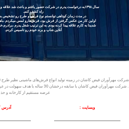
سال ۱۳۹۸به درخواست پدرم در شرکت حضور یافتم و باعث شد علاقه و 
راه کشف کنم.
در مدت زمان کوتاهی توانستم نوع فرش و طرح رو تشخیص بدم 
اولین کار من عکس گرفتن از فرش بود، فرش‌هارو لمس میکردم ،با
شدیدا به کارم علاقه پیدا کرده بودم. به این ترتیب شغل پدرم ،برادرم،خو
آنلاین شاپ و برند خودم رو تاسیس کردم.
. شرکت مهرآوران فیض کاشان با ساب
عرضه مستقیم از کارخانه و حذف 
وبسایت :
آدرس ک