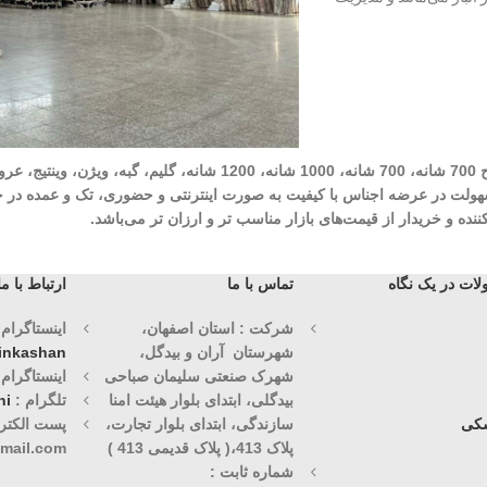
شرکت مهرآوران فیض کاشان در زمینه تولید انواع فرش‌های ماشینی نظیر طرح 700 شان
وران فیض کاشان با سابقه درخشان 30 ساله با هدف سهولت در عرضه اجناس با کیفیت به صورت اینترنتی و حض
ه و خریدار از قیمت‌های بازار مناسب تر و ارزان تر می‌باشد.
ات در یک نگاه
تماس با ما
ارتباط با ما
شرکت : استان اصفهان،
اینستاگرام (1)
شهرستان آران و بیدگل،
vinkashan
شهرک صنعتی سلیمان صباحی
اینستاگرام (2)
بیدگلی، ابتدای بلوار هیئت امنا
تلگرام :
ni
کی
سازندگی، ابتدای بلوار تجارت،
پست الکترو
پلاک 413،( پلاک قدیمی 413 )
mail.com
شماره ثابت :