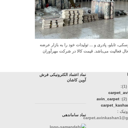
ه، 700 شانه، 1000 شانه، 1200 شانه، گلیم، گبه، ویژن، وینتیج، عروسکی، تابلو، پادری و ... تولیدات خود را به بازار عرضه
وری، تک و عمده در حال فعالیت می‌باشد. قیمت کالا در شرکت مهرآوران
نماد اعتماد الکترونیکی فرش
آوین کاشان
:
carpet_a
:
avin_carpet
carpet_kasha
نیک :
نماد ساماندهی
carpet.avinkashan1@g