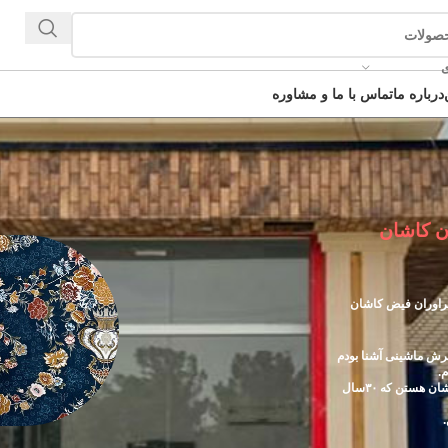
ی
درباره ما
تماس با ما و مشاوره
ن کاشان
نی مهراوران فیض کاشان
رش ماشینی آشنا بودم
.
پدرم (عباس رضایی) صاحب شرکت فرش ماشینی مهراوران فیض کاشان هستن که ۳۰سال
.