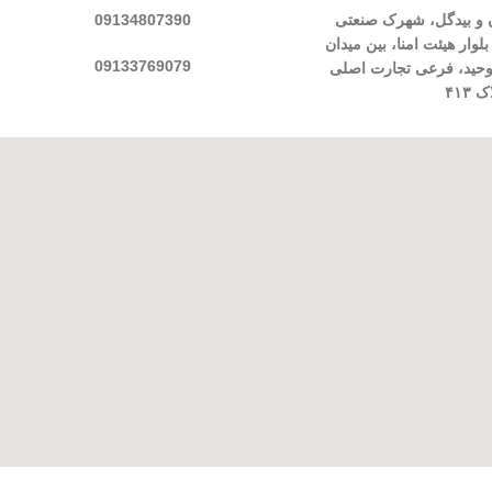
ن و بیدگل، شهرک صنعتی
09134807390
وار هیئت امنا، بین میدان
09133769079
توحید، فرعی تجارت اصلی