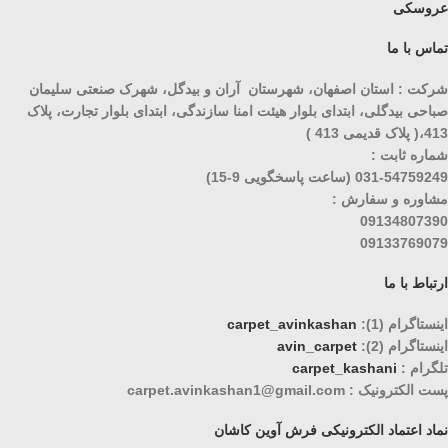
عروسکی
تماس با ما
شرکت : استان اصفهان، شهرستان آران و بیدگل، شهرک صنعتی سلیمان
صباحی بیدگلی، ابتدای بلوار هیئت امنا سازندگی، ابتدای بلوار تجارت، پلاک
413،( پلاک قدیمی 413 )
شماره ثابت :
031-54759249 (ساعت پاسخگویی 9-15)
مشاوره و سفارش :
09134807390
09133769079
ارتباط با ما
اینستاگرام (1):
carpet_avinkashan
اینستاگرام (2):
avin_carpet
تلگرام :
carpet_kashani
پست الکترونیک : carpet.avinkashan1@gmail.com
نماد اعتماد الکترونیکی فرش آوین کاشان