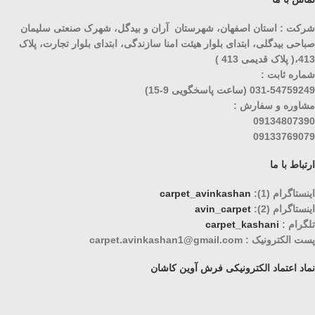
شرکت : استان اصفهان، شهرستان آران و بیدگل، شهرک صنعتی سلیمان
صباحی بیدگلی، ابتدای بلوار هیئت امنا سازندگی، ابتدای بلوار تجارت، پلاک
413،( پلاک قدیمی 413 )
شماره ثابت :
031-54759249 (ساعت پاسخگویی 9-15)
مشاوره و سفارش :
09134807390
09133769079
ارتباط با ما
اینستاگرام (1):
carpet_avinkashan
اینستاگرام (2):
avin_carpet
تلگرام :
carpet_kashani
پست الکترونیک : carpet.avinkashan1@gmail.com
نماد اعتماد الکترونیکی فرش آوین کاشان