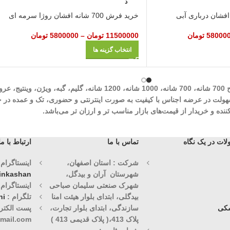
د
خرید فرش 700 شانه افشان روژا سرمه ای
58000
تومان
11500000
تومان
–
5800000
تومان
انتخاب گزینه ها
شرکت مهرآوران فیض کاشان در زمینه تولید انواع فرش‌های ماشینی نظیر طرح 700 شان
وران فیض کاشان با سابقه درخشان 30 ساله با هدف سهولت در عرضه اجناس با کیفیت به صورت اینترنتی و حض
ه و خریدار از قیمت‌های بازار مناسب تر و ارزان تر می‌باشد.
ات در یک نگاه
تماس با ما
ارتباط با ما
شرکت : استان اصفهان،
اینستاگرام (1)
شهرستان آران و بیدگل،
vinkashan
شهرک صنعتی سلیمان صباحی
اینستاگرام (2)
بیدگلی، ابتدای بلوار هیئت امنا
تلگرام :
ni
کی
سازندگی، ابتدای بلوار تجارت،
پست الکترو
پلاک 413،( پلاک قدیمی 413 )
mail.com