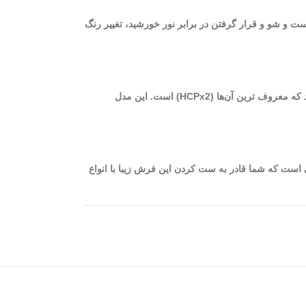
ست و شو و قرار گرفتن در برابر نور خورشید، تغییر رنگ
از بهترین فرش‌های ماشینی کاشان می‌توان به فرش‌های 700 شانه با تراکم 2550 اشاره نمود. برای بافت این فرش‌ها از دستگاه‌های مختلفی استفاده می‌شود که معروف ترین آن‌ها (HCPx2) است. این مدل
نرگس کرم به گونه‌ای است که شما قادر به ست کردن این فرش زیبا با انواع