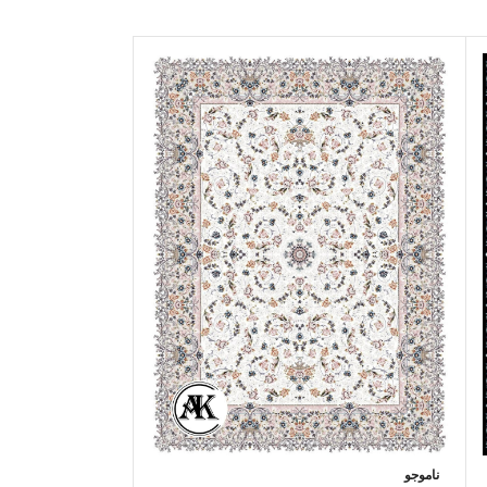
خرید فرش 700 شانه کهربا لاکی
ناموجو