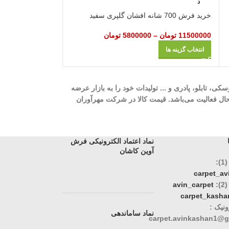
د
40000000
تومان
–
خرید فرش 700 شانه افشان گلپری سفید
انتخاب گزینه ها
11500000
تومان
–
5800000
تومان
انتخاب گزینه ها
ه، 700 شانه، 1000 شانه، 1200 شانه، گلیم، گبه، ویژن، وینتیج، عروسکی، تابلو، پادری و ... تولیدات خود را به بازار عرضه
وری، تک و عمده در حال فعالیت می‌باشد. قیمت کالا در شرکت مهرآوران
نماد اعتماد الکترونیکی فرش
آوین کاشان
:
carpet_a
:
avin_carpet
carpet_kasha
نیک :
نماد ساماندهی
carpet.avinkashan1@g