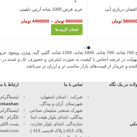
د
خرید فرش 1000 شانه آرتین دلفینی
58000
تومان
8800000
تومان
–
4400000
تومان
انتخاب گزینه ها
شرکت مهرآوران فیض کاشان در زمینه تولید انواع فرش‌های ماشینی نظیر طرح 700 شان
وران فیض کاشان با سابقه درخشان 30 ساله با هدف سهولت در عرضه اجناس با کیفیت به صورت اینترنتی و حض
ه و خریدار از قیمت‌های بازار مناسب تر و ارزان تر می‌باشد.
ات در یک نگاه
تماس با ما
ارتباط با ما
شرکت : استان اصفهان،
اینستاگرام (1)
شهرستان آران و بیدگل،
vinkashan
شهرک صنعتی سلیمان صباحی
اینستاگرام (2)
بیدگلی، ابتدای بلوار هیئت امنا
تلگرام :
ni
کی
سازندگی، ابتدای بلوار تجارت،
پست الکترو
پلاک 413،( پلاک قدیمی 413 )
mail.com