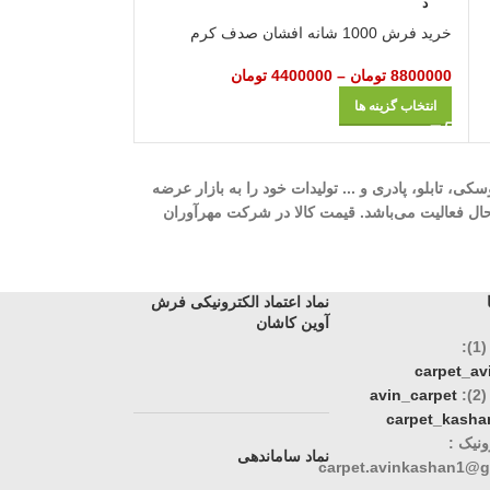
د
د
خرید فرش 1000 شانه افشان صدف کرم
خرید فرش 1200 شانه رزلند کرم
8800000
تومان
–
4400000
تومان
37000000
تومان
–
انتخاب گزینه ها
انتخاب گزینه ها
ه، 700 شانه، 1000 شانه، 1200 شانه، گلیم، گبه، ویژن، وینتیج، عروسکی، تابلو، پادری و ... تولیدات خود را به بازار عرضه
وری، تک و عمده در حال فعالیت می‌باشد. قیمت کالا در شرکت مهرآوران
نماد اعتماد الکترونیکی فرش
آوین کاشان
:
carpet_a
:
avin_carpet
carpet_kasha
نیک :
نماد ساماندهی
carpet.avinkashan1@g