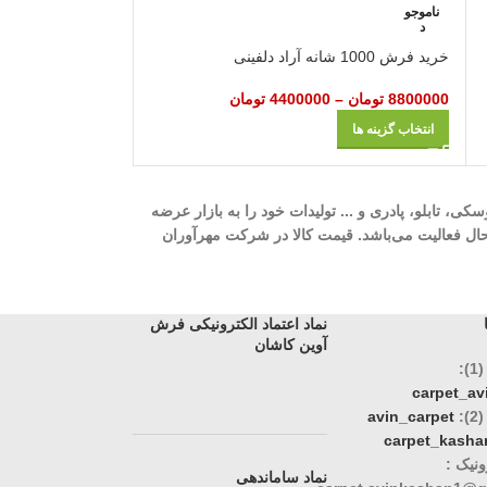
ناموجو
ناموجو
د
د
خرید فرش 1000 شانه آراد دلفینی
خرید فرش 1200 شانه افشان حریر مهتاب آبی
8800000
تومان
–
4400000
تومان
37000000
تومان
–
انتخاب گزینه ها
انتخاب گزینه ها
ه، 700 شانه، 1000 شانه، 1200 شانه، گلیم، گبه، ویژن، وینتیج، عروسکی، تابلو، پادری و ... تولیدات خود را به بازار عرضه
وری، تک و عمده در حال فعالیت می‌باشد. قیمت کالا در شرکت مهرآوران
نماد اعتماد الکترونیکی فرش
آوین کاشان
:
carpet_a
:
avin_carpet
carpet_kasha
نیک :
نماد ساماندهی