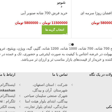
ناموجو
د
خرید فرش 700 شانه صنوبر آبی
58000
تومان
11500000
تومان
–
5800000
تومان
انتخاب گزینه ها
شرکت مهرآوران فیض کاشان در زمینه تولید انواع فرش‌های ماشینی نظیر طرح 700 شان
وران فیض کاشان با سابقه درخشان 30 ساله با هدف سهولت در عرضه اجناس با کیفیت به صورت اینترنتی و حض
ه و خریدار از قیمت‌های بازار مناسب تر و ارزان تر می‌باشد.
ات در یک نگاه
تماس با ما
ارتباط با ما
شرکت : استان اصفهان،
اینستاگرام (1)
شهرستان آران و بیدگل،
vinkashan
شهرک صنعتی سلیمان صباحی
اینستاگرام (2)
بیدگلی، ابتدای بلوار هیئت امنا
تلگرام :
ni
کی
سازندگی، ابتدای بلوار تجارت،
پست الکترو