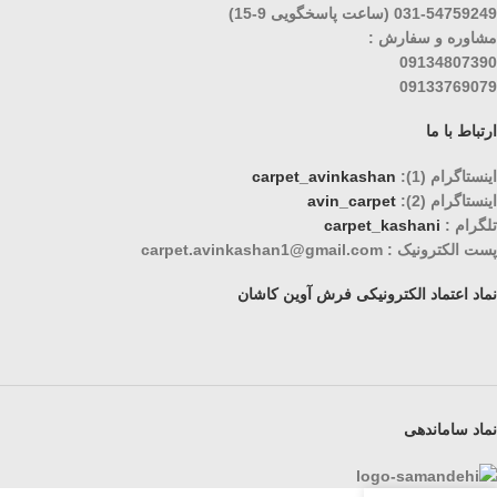
031-54759249 (ساعت پاسخگویی 9-15)
مشاوره و سفارش :
09134807390
09133769079
ارتباط با ما
اینستاگرام (1):
carpet_avinkashan
اینستاگرام (2):
avin_carpet
تلگرام :
carpet_kashani
پست الکترونیک : carpet.avinkashan1@gmail.com
نماد اعتماد الکترونیکی فرش آوین کاشان
نماد ساماندهی