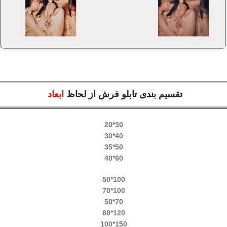
تقسیم بندی تابلو فرش از لحاظ
ابعاد
30*20
40*30
50*35
60*40
100*50
100*70
70*50
120*80
150*100