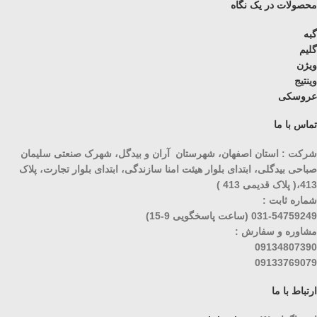
محصولات در یک نگاه
گبه
گلیم
ویژن
وینتیج
عروسکی
تماس با ما
شرکت : استان اصفهان، شهرستان آران و بیدگل، شهرک صنعتی سلیمان
صباحی بیدگلی، ابتدای بلوار هیئت امنا سازندگی، ابتدای بلوار تجارت، پلاک
413،( پلاک قدیمی 413 )
شماره ثابت :
031-54759249 (ساعت پاسخگویی 9-15)
مشاوره و سفارش :
09134807390
09133769079
ارتباط با ما