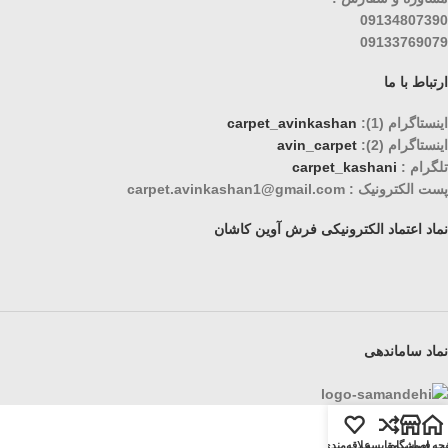
09134807390
09133769079
ارتباط با ما
اینستاگرام (1):
carpet_avinkashan
اینستاگرام (2):
avin_carpet
تلگرام :
carpet_kashani
پست الکترونیک : carpet.avinkashan1@gmail.com
نماد اعتماد الکترونیکی فرش آوین کاشان
نماد ساماندهی
حه اصلی
فروشگاه
مقایسه
علاقه‌مندی