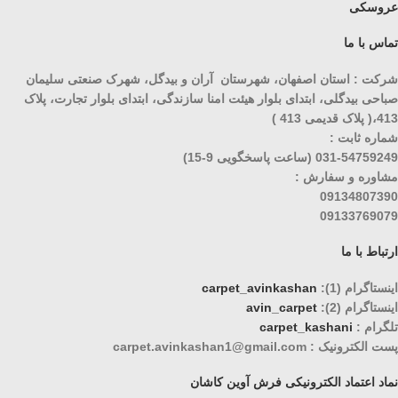
عروسکی
تماس با ما
شرکت : استان اصفهان، شهرستان آران و بیدگل، شهرک صنعتی سلیمان
صباحی بیدگلی، ابتدای بلوار هیئت امنا سازندگی، ابتدای بلوار تجارت، پلاک
413،( پلاک قدیمی 413 )
شماره ثابت :
031-54759249 (ساعت پاسخگویی 9-15)
مشاوره و سفارش :
09134807390
09133769079
ارتباط با ما
اینستاگرام (1):
carpet_avinkashan
اینستاگرام (2):
avin_carpet
تلگرام :
carpet_kashani
پست الکترونیک : carpet.avinkashan1@gmail.com
نماد اعتماد الکترونیکی فرش آوین کاشان