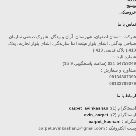
وینتیج
عروسکی
تماس با ما
شرکت : استان اصفهان، شهرستان آران و بیدگل، شهرک صنعتی سلیمان
صباحی بیدگلی، ابتدای بلوار هیئت امنا سازندگی، ابتدای بلوار تجارت، پلاک
413،( پلاک قدیمی 413 )
شماره ثابت :
031-54759249 (ساعت پاسخگویی 9-15)
مشاوره و سفارش :
09134807390
09133769079
ارتباط با ما
اینستاگرام (1):
carpet_avinkashan
اینستاگرام (2):
avin_carpet
تلگرام :
carpet_kashani
پست الکترونیک : carpet.avinkashan1@gmail.com