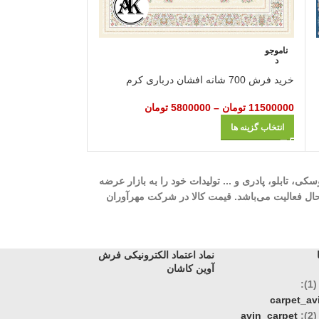
خرید فرش 700 شانه افشان گلریز لاکی
ناموجو
د
40000000
تومان
–
خرید فرش 700 شانه افشان درباری کرم
انتخاب گزینه ها
11500000
تومان
–
5800000
تومان
انتخاب گزینه ها
ه، 700 شانه، 1000 شانه، 1200 شانه، گلیم، گبه، ویژن، وینتیج، عروسکی، تابلو، پادری و ... تولیدات خود را به بازار عرضه
وری، تک و عمده در حال فعالیت می‌باشد. قیمت کالا در شرکت مهرآوران
نماد اعتماد الکترونیکی فرش
آوین کاشان
:
carpet_a
:
avin_carpet