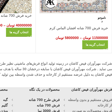
خرید فرش 700 شانه آرتین سرمه‌ای
ناموجو
د
40000000
تومان
–
00
خرید فرش 700 شانه افشان الماس کرم
انتخاب گزینه ها
11500000
تومان
–
5800000
تومان
انتخاب گزینه ها
می نماید . شرکت مهرآ
فیض کاشان به دلیل عرضه مستقیم از کارخانه و حذف شدن واسطه بین تولید کنند
فرش مهرآوران فیض کاشان
محصولات در یک نگاه
محصول
فروش مستقیم و بدون واسطه
فرش طرح 700 شانه
گبه
از کارخانه
فرش 700 شانه
گلیم
فروش محصولات به صورت
فرش 3000 نما
ویژن