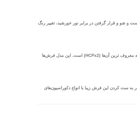
ست و شو و قرار گرفتن در برابر نور خورشید، تغییر رنگ
از بهترین فرش‌های ماشینی کاشان می‌توان به فرش‌های 700 شانه با تراکم بالا اشاره نمود. برای بافت این فرش‌ها از دستگاه‌های مختلفی استفاده می‌شود که معروف ترین آن‌ها (HCPx2) است. این مدل فرش‌ها
‌ای است که شما قادر به ست کردن این فرش زیبا با انواع دکوراسیون‌های