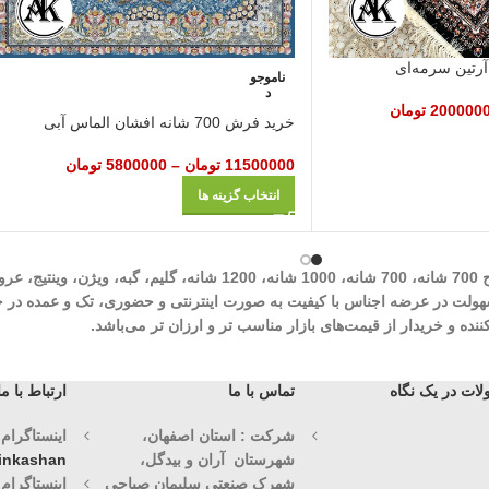
ناموجو
د
200000
تومان
خرید فرش 700 شانه افشان الماس آبی
11500000
تومان
–
5800000
تومان
انتخاب گزینه ها
شرکت مهرآوران فیض کاشان در زمینه تولید انواع فرش‌های ماشینی نظیر طرح 700 شان
وران فیض کاشان با سابقه درخشان 30 ساله با هدف سهولت در عرضه اجناس با کیفیت به صورت اینترنتی و حض
ه و خریدار از قیمت‌های بازار مناسب تر و ارزان تر می‌باشد.
ات در یک نگاه
تماس با ما
ارتباط با ما
شرکت : استان اصفهان،
اینستاگرام (1)
شهرستان آران و بیدگل،
vinkashan
شهرک صنعتی سلیمان صباحی
اینستاگرام (2)