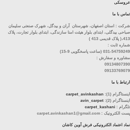
عروسکی
تماس با ما
شرکت : استان اصفهان، شهرستان آران و بیدگل، شهرک صنعتی سلیمان
صباحی بیدگلی، ابتدای بلوار هیئت امنا سازندگی، ابتدای بلوار تجارت، پلاک
413،( پلاک قدیمی 413 )
شماره ثابت :
031-54759249 (ساعت پاسخگویی 9-15)
مشاوره و سفارش :
09134807390
09133769079
ارتباط با ما
اینستاگرام (1):
carpet_avinkashan
اینستاگرام (2):
avin_carpet
تلگرام :
carpet_kashani
پست الکترونیک : carpet.avinkashan1@gmail.com
نماد اعتماد الکترونیکی فرش آوین کاشان