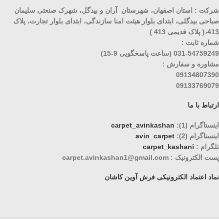
شرکت : استان اصفهان، شهرستان آران و بیدگل، شهرک صنعتی سلیمان
صباحی بیدگلی، ابتدای بلوار هیئت امنا سازندگی، ابتدای بلوار تجارت، پلاک
413،( پلاک قدیمی 413 )
شماره ثابت :
031-54759249 (ساعت پاسخگویی 9-15)
مشاوره و سفارش :
09134807390
09133769079
ارتباط با ما
اینستاگرام (1):
carpet_avinkashan
اینستاگرام (2):
avin_carpet
تلگرام :
carpet_kashani
پست الکترونیک : carpet.avinkashan1@gmail.com
نماد اعتماد الکترونیکی فرش آوین کاشان