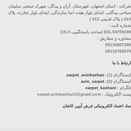
شرکت : استان اصفهان، شهرستان آران و بیدگل، شهرک صنعتی سلیمان
صباحی بیدگلی، ابتدای بلوار هیئت امنا سازندگی، ابتدای بلوار تجارت، پلاک
413،( پلاک قدیمی 413 )
شماره ثابت :
031-54759249 (ساعت پاسخگویی 9-15)
مشاوره و سفارش :
09134807390
09133769079
ارتباط با ما
اینستاگرام (1):
carpet_avinkashan
اینستاگرام (2):
avin_carpet
تلگرام :
carpet_kashani
پست الکترونیک : carpet.avinkashan1@gmail.com
نماد اعتماد الکترونیکی فرش آوین کاشان