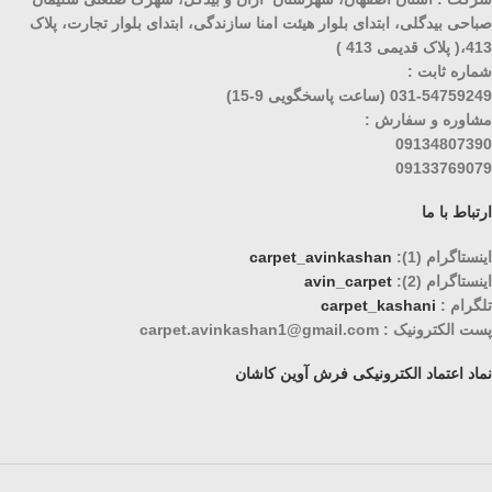
صباحی بیدگلی، ابتدای بلوار هیئت امنا سازندگی، ابتدای بلوار تجارت، پلاک
413،( پلاک قدیمی 413 )
شماره ثابت :
031-54759249 (ساعت پاسخگویی 9-15)
مشاوره و سفارش :
09134807390
09133769079
ارتباط با ما
اینستاگرام (1):
carpet_avinkashan
اینستاگرام (2):
avin_carpet
تلگرام :
carpet_kashani
پست الکترونیک : carpet.avinkashan1@gmail.com
نماد اعتماد الکترونیکی فرش آوین کاشان