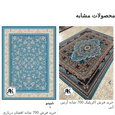
محصولات مشابه
خرید فرش اکریلیک 700 شانه آرتین
ناموجو
آبی
د
خرید فرش 700 شانه افشان درباری