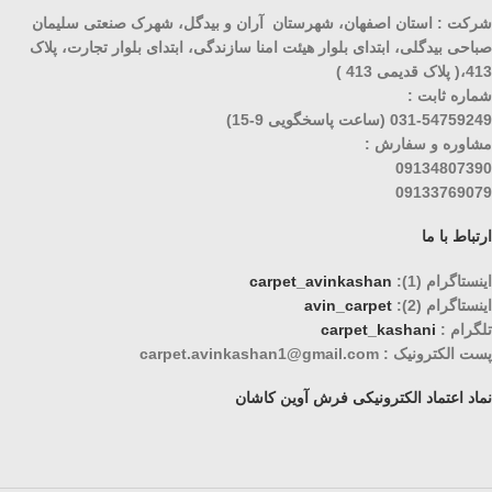
شرکت : استان اصفهان، شهرستان آران و بیدگل، شهرک صنعتی سلیمان
صباحی بیدگلی، ابتدای بلوار هیئت امنا سازندگی، ابتدای بلوار تجارت، پلاک
413،( پلاک قدیمی 413 )
شماره ثابت :
031-54759249 (ساعت پاسخگویی 9-15)
مشاوره و سفارش :
09134807390
09133769079
ارتباط با ما
اینستاگرام (1):
carpet_avinkashan
اینستاگرام (2):
avin_carpet
تلگرام :
carpet_kashani
پست الکترونیک : carpet.avinkashan1@gmail.com
نماد اعتماد الکترونیکی فرش آوین کاشان