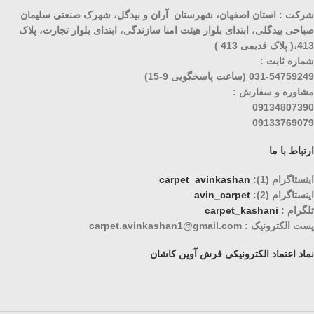
شرکت : استان اصفهان، شهرستان آران و بیدگل، شهرک صنعتی سلیمان
صباحی بیدگلی، ابتدای بلوار هیئت امنا سازندگی، ابتدای بلوار تجارت، پلاک
413،( پلاک قدیمی 413 )
شماره ثابت :
031-54759249 (ساعت پاسخگویی 9-15)
مشاوره و سفارش :
09134807390
09133769079
ارتباط با ما
اینستاگرام (1):
carpet_avinkashan
اینستاگرام (2):
avin_carpet
تلگرام :
carpet_kashani
پست الکترونیک : carpet.avinkashan1@gmail.com
نماد اعتماد الکترونیکی فرش آوین کاشان