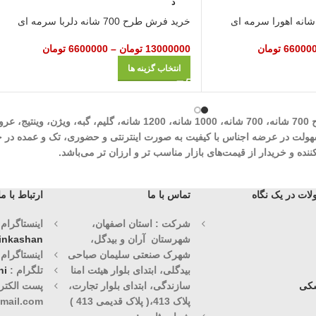
د
خرید فرش طرح 700 شانه دلربا سرمه‌ ای
66000
تومان
13000000
تومان
–
6600000
تومان
انتخاب گزینه ها
شرکت مهرآوران فیض کاشان در زمینه تولید انواع فرش‌های ماشینی نظیر طرح 700 شان
وران فیض کاشان با سابقه درخشان 30 ساله با هدف سهولت در عرضه اجناس با کیفیت به صورت اینترنتی و حض
ه و خریدار از قیمت‌های بازار مناسب تر و ارزان تر می‌باشد.
ات در یک نگاه
تماس با ما
ارتباط با ما
شرکت : استان اصفهان،
اینستاگرام (1)
شهرستان آران و بیدگل،
vinkashan
شهرک صنعتی سلیمان صباحی
اینستاگرام (2)
بیدگلی، ابتدای بلوار هیئت امنا
تلگرام :
ni
کی
سازندگی، ابتدای بلوار تجارت،
پست الکترو
پلاک 413،( پلاک قدیمی 413 )
mail.com