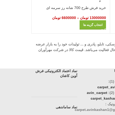
د
40000000
تومان
–
خرید فرش طرح 700 شانه رز سرمه‌ ای
انتخاب گزینه ها
13000000
تومان
–
6600000
تومان
انتخاب گزینه ها
ه، 700 شانه، 1000 شانه، 1200 شانه، گلیم، گبه، ویژن، وینتیج، عروسکی، تابلو، پادری و ... تولیدات خود را به بازار عرضه
وری، تک و عمده در حال فعالیت می‌باشد. قیمت کالا در شرکت مهرآوران
نماد اعتماد الکترونیکی فرش
آوین کاشان
:
carpet_a
:
avin_carpet
carpet_kasha
نیک :
نماد ساماندهی
carpet.avinkashan1@g