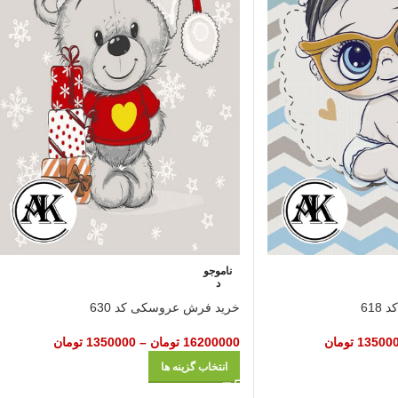
ناموجو
د
61
خرید فرش عروسکی کد 630
13500
تومان
16200000
تومان
–
1350000
تومان
انتخاب گزینه ها