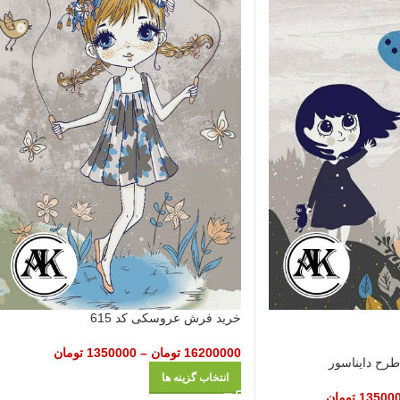
خرید فرش عروسکی کد 615
16200000
تومان
–
1350000
تومان
ح دایناسور
انتخاب گزینه ها
13500
تومان