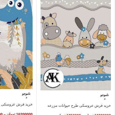
ناموجو
ناموجو
د
د
خرید فرش عروسکی طر
خرید فرش عروسکی طرح حیوانات مزرعه
16200000
تومان
–
00