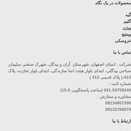
محصولات در یک نگاه
گبه
گلیم
ویژن
وینتیج
عروسکی
تماس با ما
شرکت : استان اصفهان، شهرستان آران و بیدگل، شهرک صنعتی سلیمان
صباحی بیدگلی، ابتدای بلوار هیئت امنا سازندگی، ابتدای بلوار تجارت، پلاک
413،( پلاک قدیمی 413 )
شماره ثابت :
031-54759249 (ساعت پاسخگویی 9-15)
مشاوره و سفارش :
09134807390
09133769079
ارتباط با ما