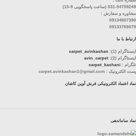
شماره ثابت :
031-54759249 (ساعت پاسخگویی 9-15)
مشاوره و سفارش :
09134807390
09133769079
ارتباط با ما
اینستاگرام (1):
carpet_avinkashan
اینستاگرام (2):
avin_carpet
تلگرام :
carpet_kashani
پست الکترونیک : carpet.avinkashan1@gmail.com
نماد اعتماد الکترونیکی فرش آوین کاشان
نماد ساماندهی