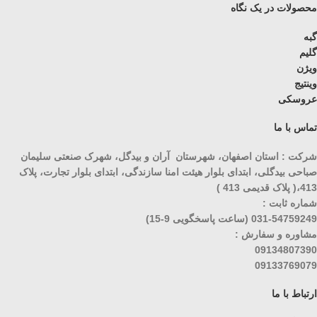
محصولات در یک نگاه
گبه
گلیم
ویژن
وینتیج
عروسکی
تماس با ما
شرکت : استان اصفهان، شهرستان آران و بیدگل، شهرک صنعتی سلیمان
صباحی بیدگلی، ابتدای بلوار هیئت امنا سازندگی، ابتدای بلوار تجارت، پلاک
413،( پلاک قدیمی 413 )
شماره ثابت :
031-54759249 (ساعت پاسخگویی 9-15)
مشاوره و سفارش :
09134807390
09133769079
ارتباط با ما