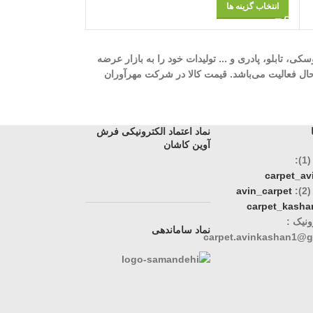
انتخاب گزینه ها
انتخاب گزینه ها
ه، 700 شانه، 1000 شانه، 1200 شانه، گلیم، گبه، ویژن، وینتیج، عروسکی، تابلو، پادری و ... تولیدات خود را به بازار عرضه
وری، تک و عمده در حال فعالیت می‌باشد. قیمت کالا در شرکت مهرآوران
نماد اعتماد الکترونیکی فرش
آوین کاشان
:
carpet_a
:
avin_carpet
carpet_kasha
نیک :
نماد ساماندهی
carpet.avinkashan1@g