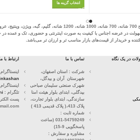
انتخاب گزینه ها
شرکت مهرآوران فیض کاشان در زمینه تولید انواع فرش‌های ماشینی نظیر طرح 700 شان
وران فیض کاشان با سابقه درخشان 30 ساله با هدف سهولت در عرضه اجناس با کیفیت به صورت اینترنتی و حض
ه و خریدار از قیمت‌های بازار مناسب تر و ارزان تر می‌باشد.
ات در یک نگاه
تماس با ما
ارتباط با ما
شرکت : استان اصفهان،
اینستاگرام (1)
شهرستان آران و بیدگل،
vinkashan
شهرک صنعتی سلیمان صباحی
اینستاگرام (2)
بیدگلی، ابتدای بلوار هیئت امنا
تلگرام :
ni
کی
سازندگی، ابتدای بلوار تجارت،
پست الکترو
پلاک 413،( پلاک قدیمی 413 )
mail.com
شماره ثابت :
031-54759249 (ساعت
پاسخگویی 9-15)
مشاوره و سفارش :