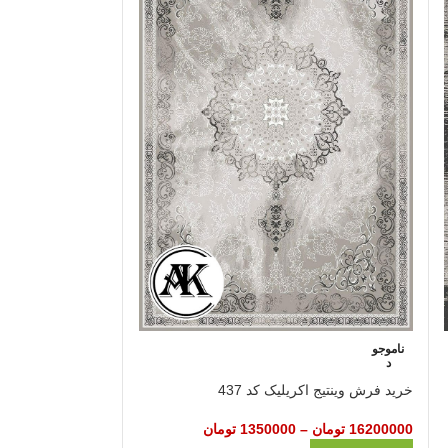
ناموجو
ناموجو
د
د
خرید فرش وینتیج اکریلیک کد 437
خرید فرش وینتیج اکر
16200000
تومان
–
1350000
تومان
16200000
تومان
–