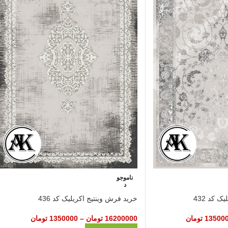
ناموجو
د
 کد 432
خرید فرش وینتیج اکریلیک کد 436
13500
تومان
16200000
تومان
–
1350000
تومان