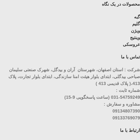
محصولات در یک نگاه
گبه
گلیم
ویژن
وینتیج
عروسکی
تماس با ما
شرکت : استان اصفهان، شهرستان آران و بیدگل، شهرک صنعتی سلیمان
صباحی بیدگلی، ابتدای بلوار هیئت امنا سازندگی، ابتدای بلوار تجارت، پلاک
413،( پلاک قدیمی 413 )
شماره ثابت :
031-54759249 (ساعت پاسخگویی 9-15)
مشاوره و سفارش :
09134807390
09133769079
ارتباط با ما