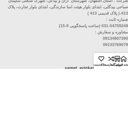
شرکت : استان اصفهان، شهرستان آران و بیدگل، شهرک صنعتی سلیمان
صباحی بیدگلی، ابتدای بلوار هیئت امنا سازندگی، ابتدای بلوار تجارت، پلاک
413،( پلاک قدیمی 413 )
شماره ثابت :
031-54759249 (ساعت پاسخگویی 9-15)
مشاوره و سفارش :
09134807390
09133769079
ارتباط با ما
حه اصلی
فروشگاه
مقایسه
علاقه‌مندی
اینستاگرام (1):
carpet_avinkashan
اینستاگرام (2):
avin_carpet
تلگرام :
carpet_kashani
پست الکترونیک : carpet.avinkashan1@gmail.com
نماد اعتماد الکترونیکی فرش آوین کاشان