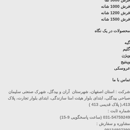
فرش 3000 نما
فرش 1000 شانه
فرش 1200 شانه
فرش 1500 شانه
محصولات در یک نگاه
گبه
گلیم
ویژن
وینتیج
عروسکی
تماس با ما
شرکت : استان اصفهان، شهرستان آران و بیدگل، شهرک صنعتی سلیمان
صباحی بیدگلی، ابتدای بلوار هیئت امنا سازندگی، ابتدای بلوار تجارت، پلاک
413،( پلاک قدیمی 413 )
شماره ثابت :
031-54759249 (ساعت پاسخگویی 9-15)
مشاوره و سفارش :