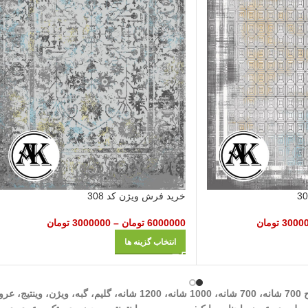
خرید فرش ویژن کد 308
3000
تومان
6000000
تومان
–
3000000
تومان
انتخاب گزینه ها
شرکت مهرآوران فیض کاشان در زمینه تولید انواع فرش‌های ماشینی نظیر طرح 700 شان