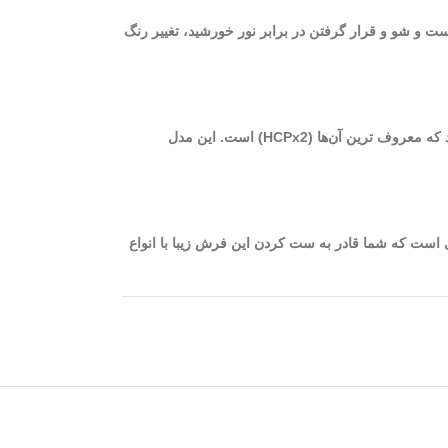
ست و شو و قرار گرفتن در برابر نور خورشید، تغییر رنگ
از بهترین فرش‌های ماشینی کاشان می‌توان به فرش‌های 700 شانه با تراکم 2550 اشاره نمود. برای بافت این فرش‌ها از دستگاه‌های مختلفی استفاده می‌شود که معروف ترین آن‌ها (HCPx2) است. این مدل
مه زغالی به گونه‌ای است که شما قادر به ست کردن این فرش زیبا با انواع