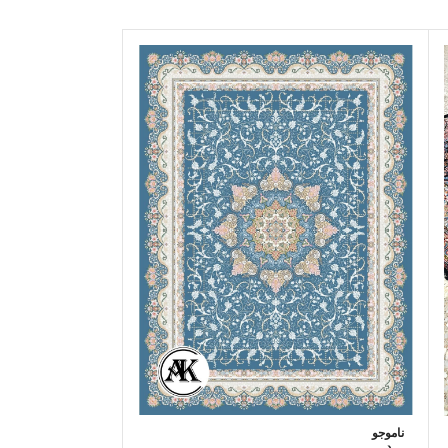
خرید فرش 700 شانه کهربا لاکی
ناموجو
د