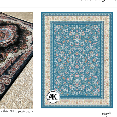
خرید فرش 700 شانه روناک سرمه‌ای
ناموجو
د