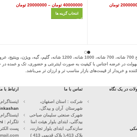
200000
تومان
40000000
تومان
–
20000000
تومان
انتخاب گزینه ها
شرکت مهرآوران فیض کاشان در زمینه تولید انواع فرش‌های ماشینی نظیر طرح 700 شان
وران فیض کاشان با سابقه درخشان 30 ساله با هدف سهولت در عرضه اجناس با کیفیت به صورت اینترنتی و حض
ه و خریدار از قیمت‌های بازار مناسب تر و ارزان تر می‌باشد.
ات در یک نگاه
تماس با ما
ارتباط با ما
شرکت : استان اصفهان،
اینستاگرام (1)
شهرستان آران و بیدگل،
vinkashan
شهرک صنعتی سلیمان صباحی
اینستاگرام (2)
بیدگلی، ابتدای بلوار هیئت امنا
تلگرام :
ni
کی
سازندگی، ابتدای بلوار تجارت،
پست الکترو
پلاک 413،( پلاک قدیمی 413 )
mail.com