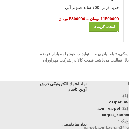
40000000
تومان
–
خرید فرش 700 شانه صنوبر آبی
انتخاب گزینه ها
11500000
تومان
–
5800000
تومان
انتخاب گزینه ها
ه، 700 شانه، 1000 شانه، 1200 شانه، گلیم، گبه، ویژن، وینتیج، عروسکی، تابلو، پادری و ... تولیدات خود را به بازار عرضه
وری، تک و عمده در حال فعالیت می‌باشد. قیمت کالا در شرکت مهرآوران
نماد اعتماد الکترونیکی فرش
آوین کاشان
:
carpet_a
:
avin_carpet
carpet_kasha
نیک :
نماد ساماندهی
carpet.avinkashan1@g