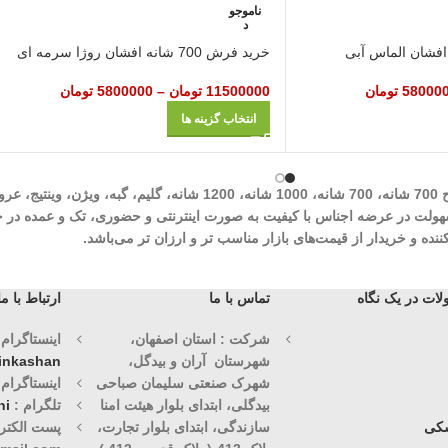
ناموجو
د
خرید فرش 700 شانه افشان روژا سرمه ای
58000
تومان
11500000
تومان
–
5800000
تومان
انتخاب گزینه ها
شرکت مهرآوران فیض کاشان در زمینه تولید انواع فرش‌های ماشینی نظیر طرح 700 شان
وران فیض کاشان با سابقه درخشان 30 ساله با هدف سهولت در عرضه اجناس با کیفیت به صورت اینترنتی و حض
ه و خریدار از قیمت‌های بازار مناسب تر و ارزان تر می‌باشد.
ات در یک نگاه
تماس با ما
ارتباط با ما
شرکت : استان اصفهان،
اینستاگرام (1)
شهرستان آران و بیدگل،
vinkashan
شهرک صنعتی سلیمان صباحی
اینستاگرام (2)
بیدگلی، ابتدای بلوار هیئت امنا
تلگرام :
ni
کی
سازندگی، ابتدای بلوار تجارت،
پست الکترو