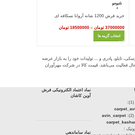
ناموجو
ناموجو
د
د
خرید فرش 1200 شانه آروانا نسکافه ای
خرید فرش 1200 شانه اصفهان کرم
37000000
تومان
–
18500000
تومان
37000000
تومان
–
انتخاب گزینه ها
انتخاب گزینه ها
ه، 700 شانه، 1000 شانه، 1200 شانه، گلیم، گبه، ویژن، وینتیج، عروسکی، تابلو، پادری و ... تولیدات خود را به بازار عرضه
وری، تک و عمده در حال فعالیت می‌باشد. قیمت کالا در شرکت مهرآوران
نماد اعتماد الکترونیکی فرش
آوین کاشان
:
carpet_a
:
avin_carpet
carpet_kasha
نیک :
نماد ساماندهی