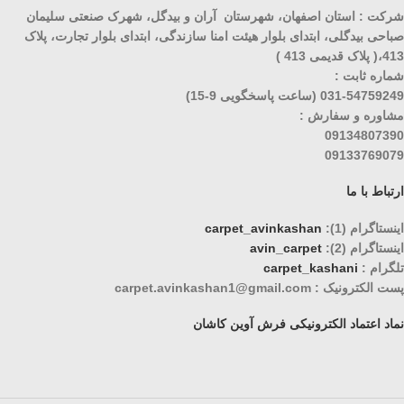
شرکت : استان اصفهان، شهرستان آران و بیدگل، شهرک صنعتی سلیمان
صباحی بیدگلی، ابتدای بلوار هیئت امنا سازندگی، ابتدای بلوار تجارت، پلاک
413،( پلاک قدیمی 413 )
شماره ثابت :
031-54759249 (ساعت پاسخگویی 9-15)
مشاوره و سفارش :
09134807390
09133769079
ارتباط با ما
اینستاگرام (1):
carpet_avinkashan
اینستاگرام (2):
avin_carpet
تلگرام :
carpet_kashani
پست الکترونیک : carpet.avinkashan1@gmail.com
نماد اعتماد الکترونیکی فرش آوین کاشان