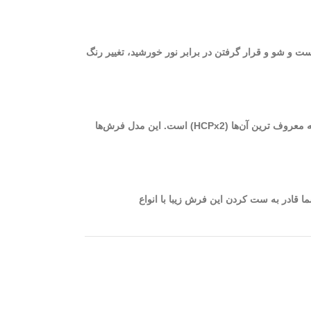
ست و شو و قرار گرفتن در برابر نور خورشید، تغییر رنگ
از بهترین فرش‌های ماشینی کاشان می‌توان به فرش‌های 700 شانه با تراکم بالا اشاره نمود. برای بافت این فرش‌ها از دستگاه‌های مختلفی استفاده می‌شود که معروف ترین آن‌ها (HCPx2) است. این مدل فرش‌ها
ونه‌ای است که شما قادر به ست کردن این فرش زیبا با انواع