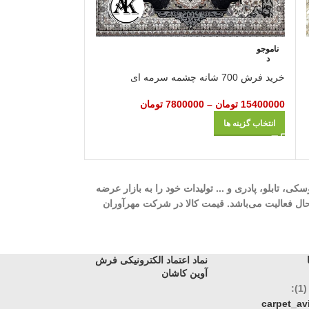
ناموجو
ناموجو
د
د
خرید
خرید فرش 700 شانه چشمه سرمه‌ ای
ای
15400000
تومان
–
7800000
تومان
11500000
تومان
–
انتخاب گزینه ها
انتخاب گزینه ها
ه، 700 شانه، 1000 شانه، 1200 شانه، گلیم، گبه، ویژن، وینتیج، عروسکی، تابلو، پادری و ... تولیدات خود را به بازار عرضه
وری، تک و عمده در حال فعالیت می‌باشد. قیمت کالا در شرکت مهرآوران
نماد اعتماد الکترونیکی فرش
آوین کاشان
:
carpet_a