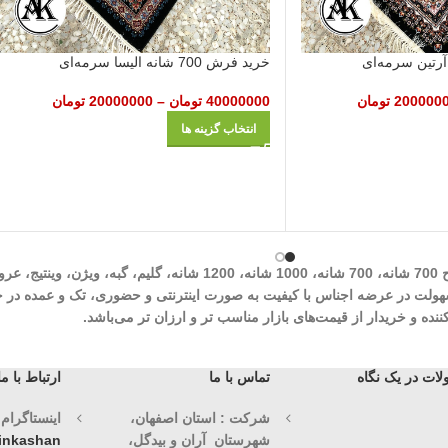
خرید فرش 700 شانه الیسا سرمه‌ای
200000
تومان
40000000
تومان
–
20000000
تومان
انتخاب گزینه ها
شرکت مهرآوران فیض کاشان در زمینه تولید انواع فرش‌های ماشینی نظیر طرح 700 شان
وران فیض کاشان با سابقه درخشان 30 ساله با هدف سهولت در عرضه اجناس با کیفیت به صورت اینترنتی و حض
ه و خریدار از قیمت‌های بازار مناسب تر و ارزان تر می‌باشد.
ات در یک نگاه
تماس با ما
ارتباط با ما
شرکت : استان اصفهان،
اینستاگرام (1)
شهرستان آران و بیدگل،
vinkashan