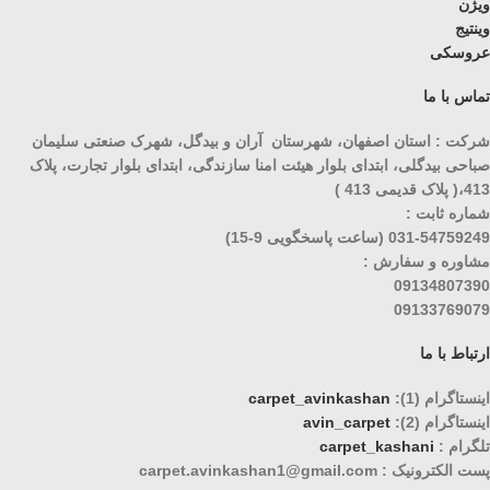
ویژن
وینتیج
عروسکی
تماس با ما
شرکت : استان اصفهان، شهرستان آران و بیدگل، شهرک صنعتی سلیمان
صباحی بیدگلی، ابتدای بلوار هیئت امنا سازندگی، ابتدای بلوار تجارت، پلاک
413،( پلاک قدیمی 413 )
شماره ثابت :
031-54759249 (ساعت پاسخگویی 9-15)
مشاوره و سفارش :
09134807390
09133769079
ارتباط با ما
اینستاگرام (1):
carpet_avinkashan
اینستاگرام (2):
avin_carpet
تلگرام :
carpet_kashani
پست الکترونیک : carpet.avinkashan1@gmail.com