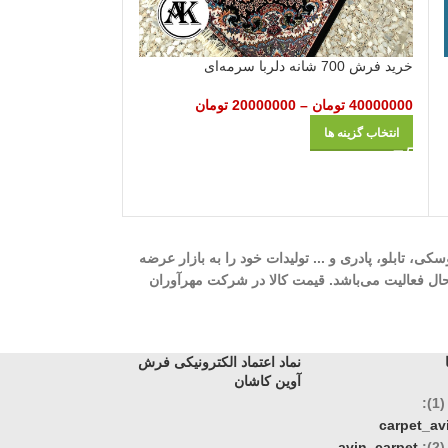
خرید فرش 700 شانه دلربا سرمه‌ای
خرید فرش 700 شانه روناک سرمه‌ای
40000000
تومان
–
20000000
تومان
40000000
تومان
–
انتخاب گزینه ها
انتخاب گزینه ها
ه، 700 شانه، 1000 شانه، 1200 شانه، گلیم، گبه، ویژن، وینتیج، عروسکی، تابلو، پادری و ... تولیدات خود را به بازار عرضه
وری، تک و عمده در حال فعالیت می‌باشد. قیمت کالا در شرکت مهرآوران
نماد اعتماد الکترونیکی فرش
آوین کاشان
:
carpet_a
:
avin_carpet