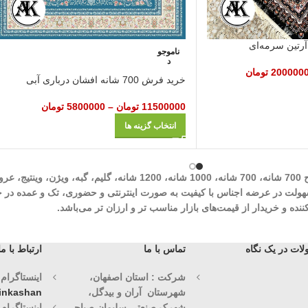
ناموجو
د
200000
تومان
خرید فرش 700 شانه افشان درباری آبی
11500000
تومان
–
5800000
تومان
انتخاب گزینه ها
شرکت مهرآوران فیض کاشان در زمینه تولید انواع فرش‌های ماشینی نظیر طرح 700 شان
وران فیض کاشان با سابقه درخشان 30 ساله با هدف سهولت در عرضه اجناس با کیفیت به صورت اینترنتی و حض
ه و خریدار از قیمت‌های بازار مناسب تر و ارزان تر می‌باشد.
ات در یک نگاه
تماس با ما
ارتباط با ما
شرکت : استان اصفهان،
اینستاگرام (1)
شهرستان آران و بیدگل،
vinkashan
شهرک صنعتی سلیمان صباحی
اینستاگرام (2)