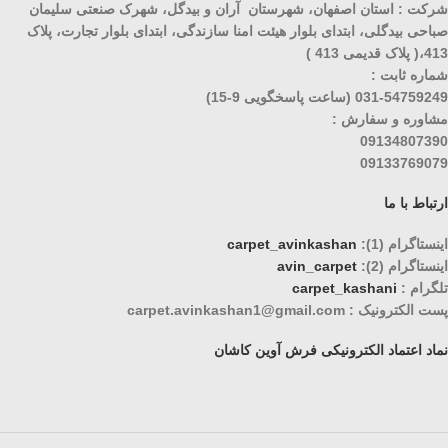
شرکت : استان اصفهان، شهرستان آران و بیدگل، شهرک صنعتی سلیمان
صباحی بیدگلی، ابتدای بلوار هیئت امنا سازندگی، ابتدای بلوار تجارت، پلاک
413،( پلاک قدیمی 413 )
شماره ثابت :
031-54759249 (ساعت پاسخگویی 9-15)
مشاوره و سفارش :
09134807390
09133769079
ارتباط با ما
اینستاگرام (1):
carpet_avinkashan
اینستاگرام (2):
avin_carpet
تلگرام :
carpet_kashani
پست الکترونیک : carpet.avinkashan1@gmail.com
نماد اعتماد الکترونیکی فرش آوین کاشان