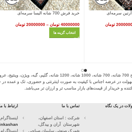
خرید فرش 700 شانه الیسا سرمه‌ای
200000
تومان
40000000
تومان
–
20000000
تومان
انتخاب گزینه ها
شرکت مهرآوران فیض کاشان در زمینه تولید انواع فرش‌های ماشینی نظیر طرح 700 شان
وران فیض کاشان با سابقه درخشان 30 ساله با هدف سهولت در عرضه اجناس با کیفیت به صورت اینترنتی و حض
ه و خریدار از قیمت‌های بازار مناسب تر و ارزان تر می‌باشد.
ات در یک نگاه
تماس با ما
ارتباط با ما
شرکت : استان اصفهان،
اینستاگرام (1)
شهرستان آران و بیدگل،
vinkashan
شهرک صنعتی سلیمان صباحی
اینستاگرام (2)