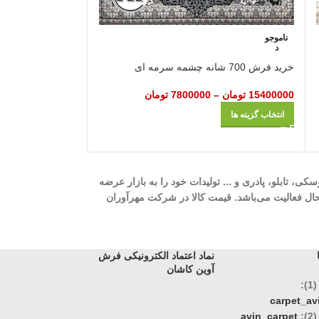
ناموجو
ناموجو
د
د
خرید
خرید فرش 700 شانه چشمه سرمه‌ ای
ای
15400000
تومان
–
7800000
تومان
11500000
تومان
–
انتخاب گزینه ها
انتخاب گزینه ها
ه، 700 شانه، 1000 شانه، 1200 شانه، گلیم، گبه، ویژن، وینتیج، عروسکی، تابلو، پادری و ... تولیدات خود را به بازار عرضه
وری، تک و عمده در حال فعالیت می‌باشد. قیمت کالا در شرکت مهرآوران
نماد اعتماد الکترونیکی فرش
آوین کاشان
:
carpet_a
:
avin_carpet