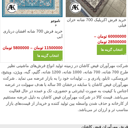
خرید فرش اکریلیک 700 شانه خزان
ناموجو
د
فیلی
خرید فرش 700 شانه افشان درباری
60000000
تومان
–
آبی
28500000
تومان
11500000
تومان
–
5800000
تومان
انتخاب گزینه ها
انتخاب گزینه ها
شرکت مهرآوران فیض کاشان در زمینه تولید انواع فرش‌های ماشینی نظیر
طرح 700 شانه، 700 شانه، 1000 شانه، 1200 شانه، گلیم، گبه، ویژن، وینتیج،
عروسکی، تابلو، پادری و ... تولیدات خود را به بازار عرضه می نماید . شرکت
مهرآوران فیض کاشان با سابقه درخشان 30 ساله با هدف سهولت در عرضه
اجناس با کیفیت به صورت اینترنتی و حضوری، تک و عمده در حال فعالیت
می‌باشد. قیمت کالا در شرکت مهرآوران فیض کاشان به دلیل عرضه مستقیم
از کارخانه و حذف شدن واسطه بین تولید کننده و خریدار از قیمت‌های بازار
مناسب تر و ارزان تر می‌باشد.
فرش مهرآوران فیض کاشان