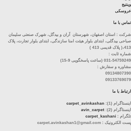
وینتیج
عروسکی
تماس با ما
شرکت : استان اصفهان، شهرستان آران و بیدگل، شهرک صنعتی سلیمان
صباحی بیدگلی، ابتدای بلوار هیئت امنا سازندگی، ابتدای بلوار تجارت، پلاک
413،( پلاک قدیمی 413 )
شماره ثابت :
031-54759249 (ساعت پاسخگویی 9-15)
مشاوره و سفارش :
09134807390
09133769079
ارتباط با ما
اینستاگرام (1):
carpet_avinkashan
اینستاگرام (2):
avin_carpet
تلگرام :
carpet_kashani
پست الکترونیک : carpet.avinkashan1@gmail.com