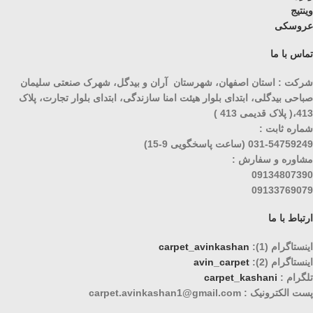
وینتیج
عروسکی
تماس با ما
شرکت : استان اصفهان، شهرستان آران و بیدگل، شهرک صنعتی سلیمان
صباحی بیدگلی، ابتدای بلوار هیئت امنا سازندگی، ابتدای بلوار تجارت، پلاک
413،( پلاک قدیمی 413 )
شماره ثابت :
031-54759249 (ساعت پاسخگویی 9-15)
مشاوره و سفارش :
09134807390
09133769079
ارتباط با ما
اینستاگرام (1):
carpet_avinkashan
اینستاگرام (2):
avin_carpet
تلگرام :
carpet_kashani
پست الکترونیک : carpet.avinkashan1@gmail.com