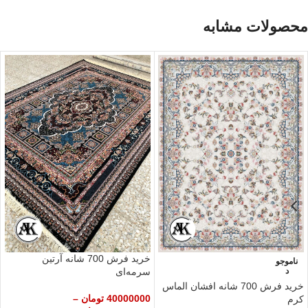
محصولات مشابه
خرید فرش 700 شانه آرتین
ناموجو
د
سرمه‌ای
خرید فرش 700 شانه افشان الماس
40000000
تومان
–
کرم