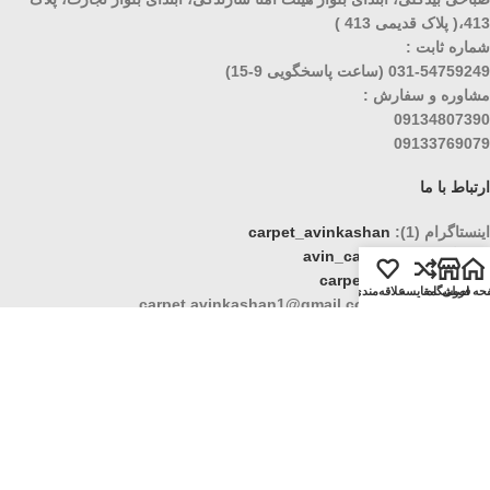
413،( پلاک قدیمی 413 )
شماره ثابت :
031-54759249 (ساعت پاسخگویی 9-15)
مشاوره و سفارش :
09134807390
09133769079
ارتباط با ما
اینستاگرام (1):
carpet_avinkashan
اینستاگرام (2):
avin_carpet
تلگرام :
carpet_kashani
حه اصلی
فروشگاه
مقایسه
علاقه‌مندی
پست الکترونیک : carpet.avinkashan1@gmail.com
نماد اعتماد الکترونیکی فرش آوین کاشان
نماد ساماندهی