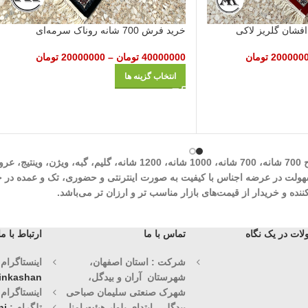
خرید فرش 700 شانه روناک سرمه‌ای
200000
تومان
40000000
تومان
–
20000000
تومان
انتخاب گزینه ها
شرکت مهرآوران فیض کاشان در زمینه تولید انواع فرش‌های ماشینی نظیر طرح 700 شان
وران فیض کاشان با سابقه درخشان 30 ساله با هدف سهولت در عرضه اجناس با کیفیت به صورت اینترنتی و حض
ه و خریدار از قیمت‌های بازار مناسب تر و ارزان تر می‌باشد.
ات در یک نگاه
تماس با ما
ارتباط با ما
شرکت : استان اصفهان،
اینستاگرام (1)
شهرستان آران و بیدگل،
vinkashan
شهرک صنعتی سلیمان صباحی
اینستاگرام (2)
بیدگلی، ابتدای بلوار هیئت امنا
تلگرام :
ni