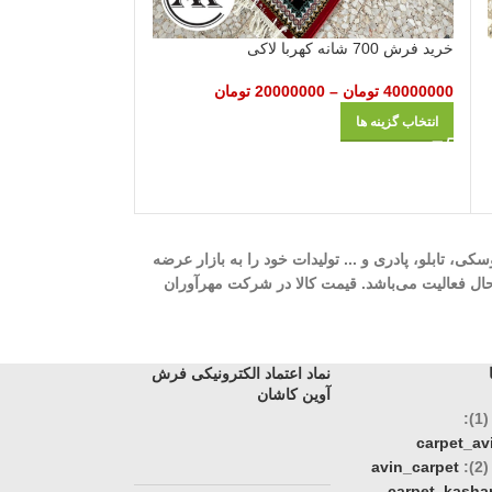
خرید فرش 700 شانه کهربا لاکی
ناموجو
د
40000000
تومان
–
20000000
تومان
خرید فرش 700 شانه گل‌ برجسته صنوبر کرم
انتخاب گزینه ها
11500000
تومان
–
انتخاب گزینه ها
ه، 700 شانه، 1000 شانه، 1200 شانه، گلیم، گبه، ویژن، وینتیج، عروسکی، تابلو، پادری و ... تولیدات خود را به بازار عرضه
وری، تک و عمده در حال فعالیت می‌باشد. قیمت کالا در شرکت مهرآوران
نماد اعتماد الکترونیکی فرش
آوین کاشان
:
carpet_a
:
avin_carpet
carpet_kasha