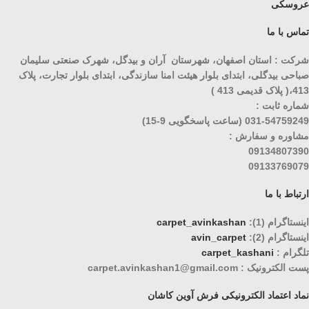
عروسکی
تماس با ما
شرکت : استان اصفهان، شهرستان آران و بیدگل، شهرک صنعتی سلیمان
صباحی بیدگلی، ابتدای بلوار هیئت امنا سازندگی، ابتدای بلوار تجارت، پلاک
413،( پلاک قدیمی 413 )
شماره ثابت :
031-54759249 (ساعت پاسخگویی 9-15)
مشاوره و سفارش :
09134807390
09133769079
ارتباط با ما
اینستاگرام (1):
carpet_avinkashan
اینستاگرام (2):
avin_carpet
تلگرام :
carpet_kashani
پست الکترونیک : carpet.avinkashan1@gmail.com
نماد اعتماد الکترونیکی فرش آوین کاشان