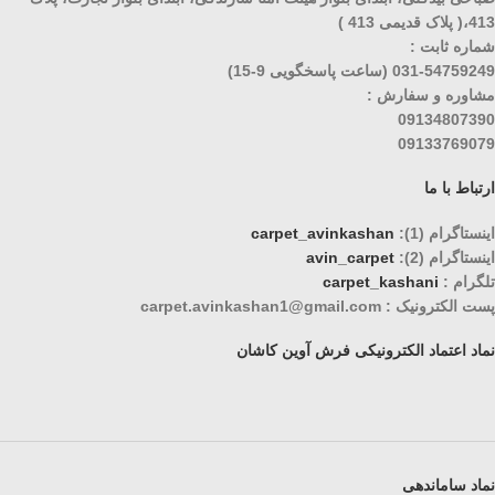
413،( پلاک قدیمی 413 )
شماره ثابت :
031-54759249 (ساعت پاسخگویی 9-15)
مشاوره و سفارش :
09134807390
09133769079
ارتباط با ما
اینستاگرام (1):
carpet_avinkashan
اینستاگرام (2):
avin_carpet
تلگرام :
carpet_kashani
پست الکترونیک : carpet.avinkashan1@gmail.com
نماد اعتماد الکترونیکی فرش آوین کاشان
نماد ساماندهی