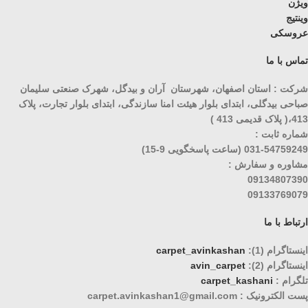
ویژن
وینتیج
عروسکی
تماس با ما
شرکت : استان اصفهان، شهرستان آران و بیدگل، شهرک صنعتی سلیمان
صباحی بیدگلی، ابتدای بلوار هیئت امنا سازندگی، ابتدای بلوار تجارت، پلاک
413،( پلاک قدیمی 413 )
شماره ثابت :
031-54759249 (ساعت پاسخگویی 9-15)
مشاوره و سفارش :
09134807390
09133769079
ارتباط با ما
اینستاگرام (1):
carpet_avinkashan
اینستاگرام (2):
avin_carpet
تلگرام :
carpet_kashani
پست الکترونیک : carpet.avinkashan1@gmail.com