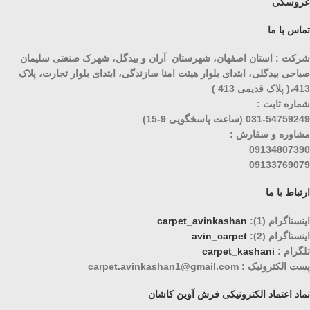
عروسکی
تماس با ما
شرکت : استان اصفهان، شهرستان آران و بیدگل، شهرک صنعتی سلیمان
صباحی بیدگلی، ابتدای بلوار هیئت امنا سازندگی، ابتدای بلوار تجارت، پلاک
413،( پلاک قدیمی 413 )
شماره ثابت :
031-54759249 (ساعت پاسخگویی 9-15)
مشاوره و سفارش :
09134807390
09133769079
ارتباط با ما
اینستاگرام (1):
carpet_avinkashan
اینستاگرام (2):
avin_carpet
تلگرام :
carpet_kashani
پست الکترونیک : carpet.avinkashan1@gmail.com
نماد اعتماد الکترونیکی فرش آوین کاشان