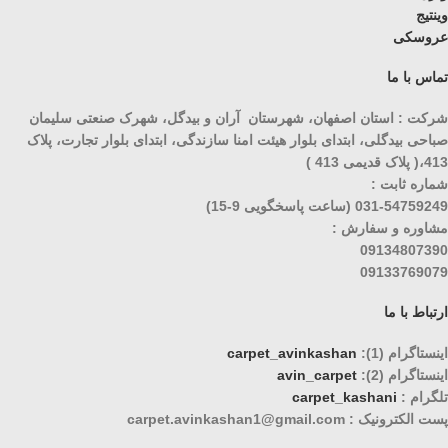
وینتیج
عروسکی
تماس با ما
شرکت : استان اصفهان، شهرستان آران و بیدگل، شهرک صنعتی سلیمان
صباحی بیدگلی، ابتدای بلوار هیئت امنا سازندگی، ابتدای بلوار تجارت، پلاک
413،( پلاک قدیمی 413 )
شماره ثابت :
031-54759249 (ساعت پاسخگویی 9-15)
مشاوره و سفارش :
09134807390
09133769079
ارتباط با ما
اینستاگرام (1):
carpet_avinkashan
اینستاگرام (2):
avin_carpet
تلگرام :
carpet_kashani
پست الکترونیک : carpet.avinkashan1@gmail.com