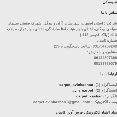
عروسکی
تماس با ما
شرکت : استان اصفهان، شهرستان آران و بیدگل، شهرک صنعتی سلیمان
صباحی بیدگلی، ابتدای بلوار هیئت امنا سازندگی، ابتدای بلوار تجارت، پلاک
413،( پلاک قدیمی 413 )
شماره ثابت :
031-54759249 (ساعت پاسخگویی 9-15)
مشاوره و سفارش :
09134807390
09133769079
ارتباط با ما
اینستاگرام (1):
carpet_avinkashan
اینستاگرام (2):
avin_carpet
تلگرام :
carpet_kashani
پست الکترونیک : carpet.avinkashan1@gmail.com
نماد اعتماد الکترونیکی فرش آوین کاشان