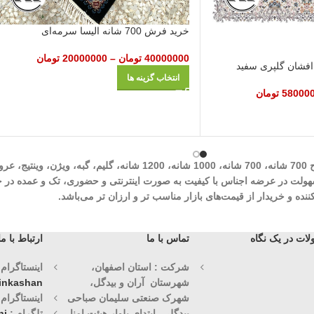
خرید فرش 700 شانه الیسا سرمه‌ای
40000000
تومان
–
20000000
تومان
انتخاب گزینه ها
58000
تومان
شرکت مهرآوران فیض کاشان در زمینه تولید انواع فرش‌های ماشینی نظیر طرح 700 شان
وران فیض کاشان با سابقه درخشان 30 ساله با هدف سهولت در عرضه اجناس با کیفیت به صورت اینترنتی و حض
ه و خریدار از قیمت‌های بازار مناسب تر و ارزان تر می‌باشد.
ات در یک نگاه
تماس با ما
ارتباط با ما
شرکت : استان اصفهان،
اینستاگرام (1)
شهرستان آران و بیدگل،
vinkashan
شهرک صنعتی سلیمان صباحی
اینستاگرام (2)
بیدگلی، ابتدای بلوار هیئت امنا
تلگرام :
ni