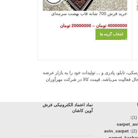
خرید فرش 700 شانه قاب بهشت سرمه‌ای
خرید فرش 700 شانه کهربا لاکی
40000000
تومان
–
20000000
تومان
40000000
تومان
–
انتخاب گزینه ها
انتخاب گزینه ها
ه، 700 شانه، 1000 شانه، 1200 شانه، گلیم، گبه، ویژن، وینتیج، عروسکی، تابلو، پادری و ... تولیدات خود را به بازار عرضه
وری، تک و عمده در حال فعالیت می‌باشد. قیمت کالا در شرکت مهرآوران
نماد اعتماد الکترونیکی فرش
آوین کاشان
:
carpet_a
:
avin_carpet
carpet_kasha