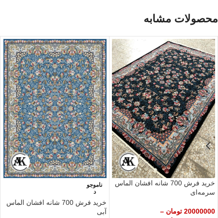
محصولات مشابه
خرید فرش 700 شانه افشان الماس
ناموجو
سرمه‌ای
د
خرید فرش 700 شانه افشان الماس
20000000
تومان
–
آبی