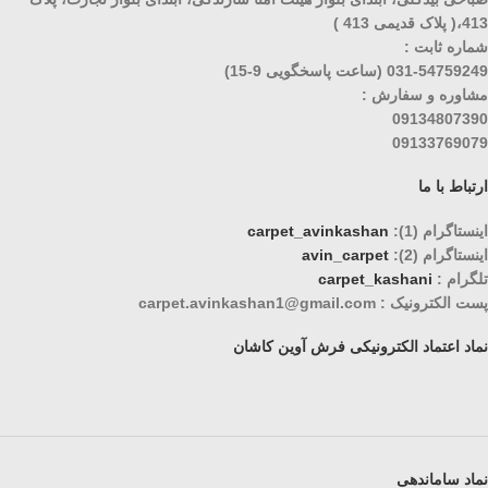
413،( پلاک قدیمی 413 )
شماره ثابت :
031-54759249 (ساعت پاسخگویی 9-15)
مشاوره و سفارش :
09134807390
09133769079
ارتباط با ما
اینستاگرام (1):
carpet_avinkashan
اینستاگرام (2):
avin_carpet
تلگرام :
carpet_kashani
پست الکترونیک : carpet.avinkashan1@gmail.com
نماد اعتماد الکترونیکی فرش آوین کاشان
نماد ساماندهی