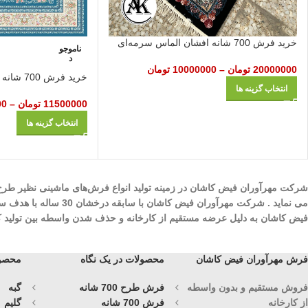
خرید فرش 700 شانه افشان الماس سرمه‌ای
ناموجو
د
20000000
تومان
–
10000000
تومان
خرید فرش 700 شانه افشان درباری آبی
انتخاب گزینه ها
11500000
تومان
–
00
انتخاب گزینه ها
می نماید . شرکت مهرآ
فیض کاشان به دلیل عرضه مستقیم از کارخانه و حذف شدن واسطه بین تولید کنند
فرش مهرآوران فیض کاشان
محصولات در یک نگاه
محصول
فروش مستقیم و بدون واسطه
فرش طرح 700 شانه
گبه
از کارخانه
فرش 700 شانه
گلیم