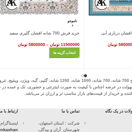
ناموجو
د
خرید فرش 700 شانه افشان گلپری سفید
58000
تومان
11500000
تومان
–
5800000
تومان
انتخاب گزینه ها
شرکت مهرآوران فیض کاشان در زمینه تولید انواع فرش‌های ماشینی نظیر طرح 700 شان
وران فیض کاشان با سابقه درخشان 30 ساله با هدف سهولت در عرضه اجناس با کیفیت به صورت اینترنتی و حض
ه و خریدار از قیمت‌های بازار مناسب تر و ارزان تر می‌باشد.
ات در یک نگاه
تماس با ما
ارتباط با ما
شرکت : استان اصفهان،
اینستاگرام (1)
شهرستان آران و بیدگل،
vinkashan