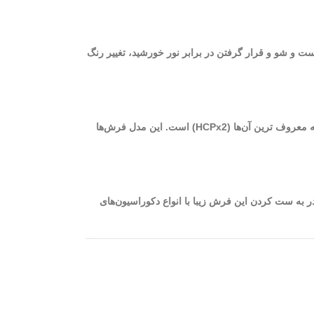
ست و شو و قرار گرفتن در برابر نور خورشید، تغییر رنگ
از بهترین فرش‌های ماشینی کاشان می‌توان به فرش‌های 700 شانه با تراکم بالا اشاره نمود. برای بافت این فرش‌ها از دستگاه‌های مختلفی استفاده می‌شود که معروف ترین آن‌ها (HCPx2) است. این مدل فرش‌ها
نه‌ای است که شما قادر به ست کردن این فرش زیبا با انواع دکوراسیون‌های