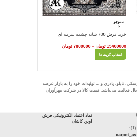
ناموجو
ناموجو
د
د
خرید
خرید فرش 700 شانه چشمه سرمه‌ ای
ای
15400000
تومان
–
7800000
تومان
11500000
تومان
–
انتخاب گزینه ها
انتخاب گزینه ها
ه، 700 شانه، 1000 شانه، 1200 شانه، گلیم، گبه، ویژن، وینتیج، عروسکی، تابلو، پادری و ... تولیدات خود را به بازار عرضه
وری، تک و عمده در حال فعالیت می‌باشد. قیمت کالا در شرکت مهرآوران
نماد اعتماد الکترونیکی فرش
آوین کاشان
:
carpet_a